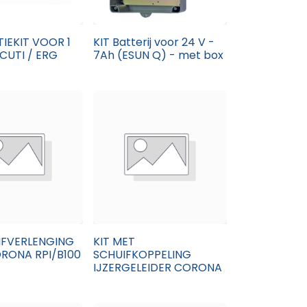
TIEKIT VOOR 1
KIT Batterij voor 24 V -
CUTI / ERG
7Ah (ESUN Q) - met box
IFVERLENGING
KIT MET
RONA RPI/B100
SCHUIFKOPPELING
IJZERGELEIDER CORONA