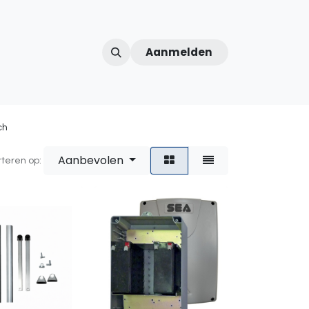
Aanmelden
ntercom
Contact
Over ons
Afspraak
ch
Aanbevolen
rteren op: