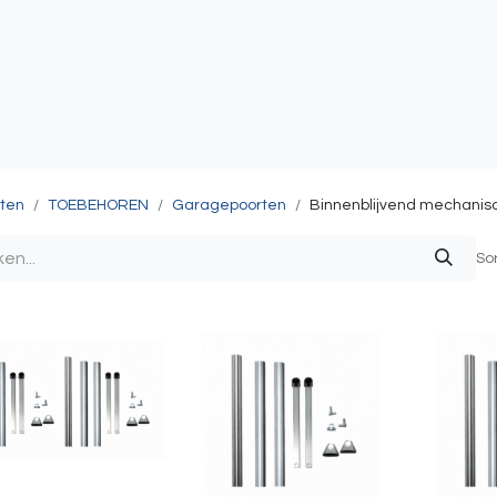
atie
Toegangscontrole
Sturing & Acceccoires
I
ten
TOEBEHOREN
Garagepoorten
Binnenblijvend mechanis
So