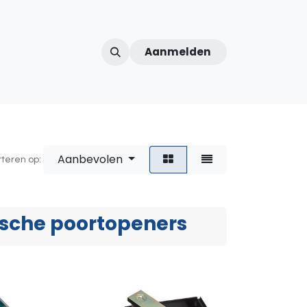
Aanmelden
ntercom
Contact
Over ons
Afspraak
Aanbevolen
rteren op:
sche poortopeners