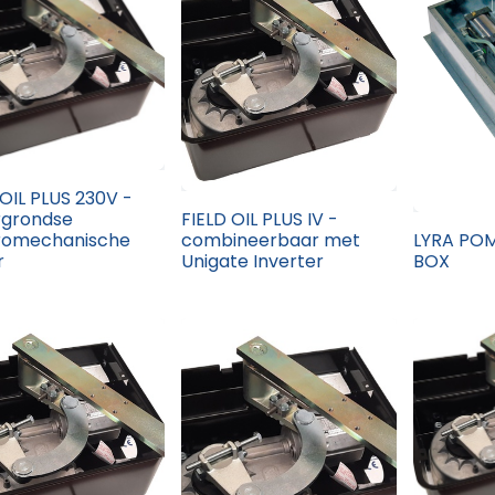
 OIL PLUS 230V -
rgrondse
FIELD OIL PLUS IV -
romechanische
combineerbaar met
LYRA POM
r
Unigate Inverter
BOX