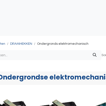
atie
Toegangscontrole
Sturing & Acceccoires
I
ten
DRAAIHEKKEN
Ondergronds elektromechanisch
So
Ondergrondse elektromechani