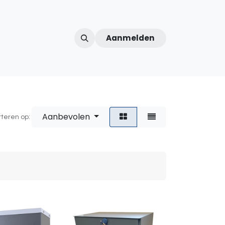
Aanmelden
ntercom
Contact
Over ons
Afspraak
Aanbevolen
rteren op: