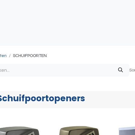
atie
Toegangscontrole
Sturing & Acceccoires
I
ten
SCHUIFPOORTEN
So
Schuifpoortopeners