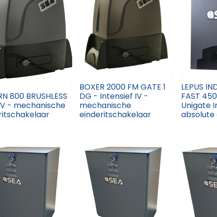
BOXER 2000 FM GATE 1
LEPUS IN
RN 800 BRUSHLESS
DG - Intensief IV -
FAST 45
V - mechanische
mechanische
Unigate I
ritschakelaar
einderitschakelaar
absolute