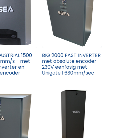
DUSTRIAL 1500
BIG 2000 FAST INVERTER
0mm/s - met
met absolute encoder
nverter en
230V eenfasig met
 encoder
Unigate I 630mm/sec