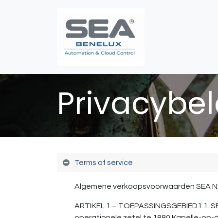
Poortautomatis
Privacybel
Terms of service
Algemene verkoopsvoorwaarden SEA 
ARTIKEL 1 – TOEPASSINGSGEBIED1.1. SEA
operationele zetel te 1880 Kapelle-op