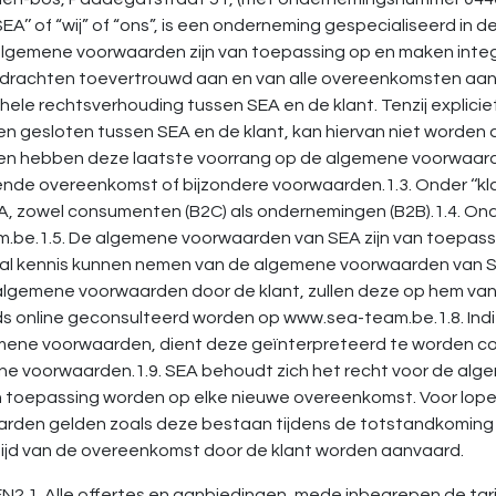
EA’’ of “wij” of “ons”, is een onderneming gespecialiseerd in
lgemene voorwaarden zijn van toepassing op en maken integr
n opdrachten toevertrouwd aan en van alle overeenkomsten
le rechtsverhouding tussen SEA en de klant. Tenzij expliciet 
 gesloten tussen SEA en de klant, kan hiervan niet worden 
n hebben deze laatste voorrang op de algemene voorwaarde
nde overeenkomst of bijzondere voorwaarden.1.3. Onder ‘‘kla
, zowel consumenten (B2C) als ondernemingen (B2B).1.4. Onde
be.1.5. De algemene voorwaarden van SEA zijn van toepassi
 zal kennis kunnen nemen van de algemene voorwaarden van S
lgemene voorwaarden door de klant, zullen deze op hem van 
 online geconsulteerd worden op www.sea-team.be.1.8. Indie
emene voorwaarden, dient deze geïnterpreteerd te worden c
 voorwaarden.1.9. SEA behoudt zich het recht voor de algem
 van toepassing worden op elke nieuwe overeenkomst. Voor l
aarden gelden zoals deze bestaan tijdens de totstandkoming 
ijd van de overeenkomst door de klant worden aanvaard.
1. Alle offertes en aanbiedingen, mede inbegrepen de tarieve