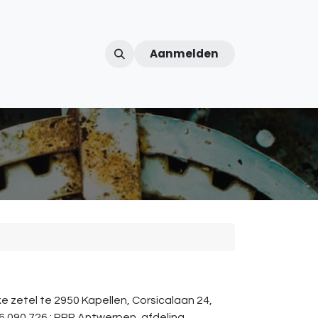
Aanmelden
ntercom
Contact
Over ons
Afspraak
etel te 2950 Kapellen, Corsicalaan 24,
.090.726 ; RPR Antwerpen, afdeling