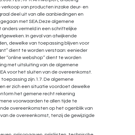
 de verkoop van producten inzake deur- en
aal deel uit van alle aanbiedingen en
 aangegaan met SEA.Deze algemene
anders vermeld in een schriftelijke
afgeweken. In geval van afwijkende
n, dewelke van toepassing blijven voor
nt’’ dient te worden verstaan: eenieder
r ‘‘online webshop’’ dient te worden
ng met uitsluiting van de algemene
EA voor het sluiten van de overeenkomst.
toepassing zijn.1.7. De algemene
n er zich een situatie voordoet dewelke
onform het gemene recht rekening
ene voorwaarden te allen tijde te
opende overeenkomsten op het ogenblik van
van de overeenkomst, tenzij de gewijzigde
n, prijsopgaven, prijslijsten, technische