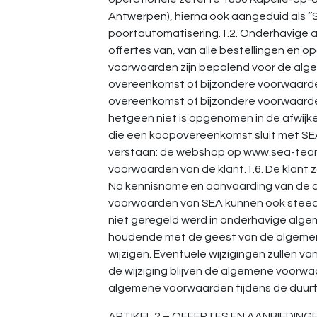
Antwerpen), hierna ook aangeduid als ‘’S
poortautomatisering.1.2. Onderhavige a
offertes van, van alle bestellingen e
voorwaarden zijn bepalend voor de algehe
overeenkomst of bijzondere voorwaarden
overeenkomst of bijzondere voorwaarde
hetgeen niet is opgenomen in de afwijke
die een koopovereenkomst sluit met SEA
verstaan: de webshop op www.sea-team.
voorwaarden van de klant.1.6. De klant
Na kennisname en aanvaarding van de a
voorwaarden van SEA kunnen ook steeds
niet geregeld werd in onderhavige alg
houdende met de geest van de algemene
wijzigen. Eventuele wijzigingen zullen
de wijziging blijven de algemene voorw
algemene voorwaarden tijdens de duurt
ARTIKEL 2 – OFFERTES EN AANBIEDINGEN2.