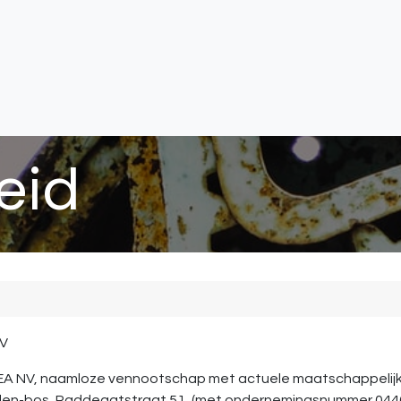
atie
Toegangscontrole
Sturing & Acceccoires
I
eid
NV
 NV, naamloze vennootschap met actuele maatschappelijke z
-den-bos, Paddegatstraat 51, (met ondernemingsnummer 0446