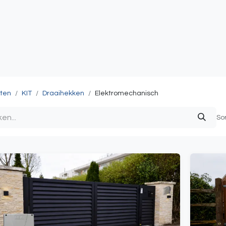
atie
Toegangscontrole
Sturing & Acceccoires
I
ten
KIT
Draaihekken
Elektromechanisch
So