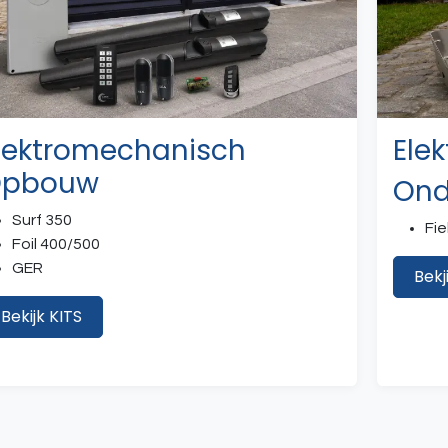
lektromechanisch
Ele
pbouw
Ond
Surf 350
Fie
Foil 400/500
GER
Bekj
Bekijk KITS