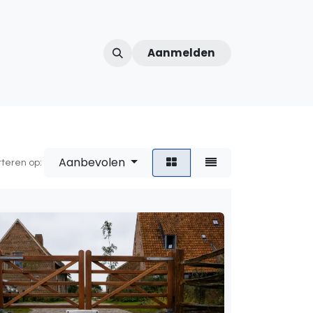
Aanmelden
ntercom
Contact
Over ons
Afspraak
Aanbevolen
rteren op: