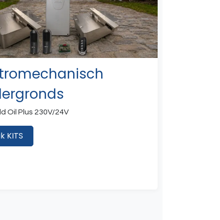
ktromechanisch
ergronds
ld Oil Plus 230V/24V
ik KITS