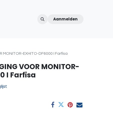
Aanmelden
ntercom
Contact
Over ons
Afspraak
MONITOR-EXHITO-DF6000 I Farfisa
GING VOOR MONITOR-
 I Farfisa
ijst