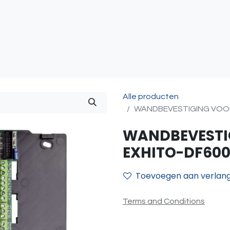
atie
Toegangscontrole
Sturing & Acceccoires
I
Alle producten
WANDBEVESTIGING VOOR 
WANDBEVESTI
EXHITO-DF6000
Toevoegen aan verlangl
Terms and Conditions