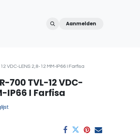
Aanmelden
ntercom
Contact
Over ons
Afspraak
 VDC-LENS 2,8-12 MM-IP66 I Farfisa
-700 TVL-12 VDC-
-IP66 I Farfisa
ijst