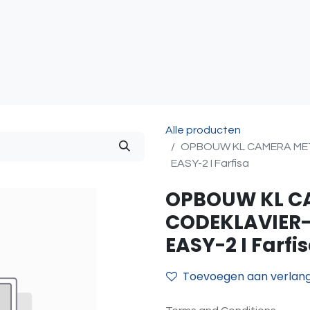
atie
Toegangscontrole
Sturing & Acceccoires
I
Alle producten
OPBOUW KL CAMERA MET
EASY-2 I Farfisa
OPBOUW KL C
CODEKLAVIER-
EASY-2 I Farfi
Toevoegen aan verlangl