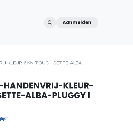
Aanmelden
ntercom
Contact
Over ons
Afspraak
IJ-KLEUR-6 KN-TOUCH-SETTE-ALBA-
-HANDENVRIJ-KLEUR-
ETTE-ALBA-PLUGGY I
ijst