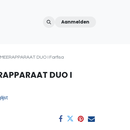
Aanmelden
ntercom
Contact
Over ons
Afspraak
EERAPPARAAT DUO I Farfisa
APPARAAT DUO I
ijst