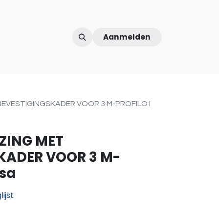
Aanmelden
ntercom
Contact
Over ons
Afspraak
EVESTIGINGSKADER VOOR 3 M-PROFILO I
ZING MET
KADER VOOR 3 M-
isa
ijst