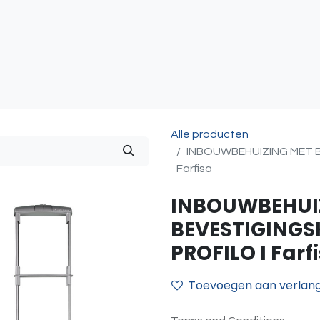
atie
Toegangscontrole
Sturing & Acceccoires
I
Alle producten
INBOUWBEHUIZING MET B
Farfisa
INBOUWBEHUI
BEVESTIGINGS
PROFILO I Farf
Toevoegen aan verlangl