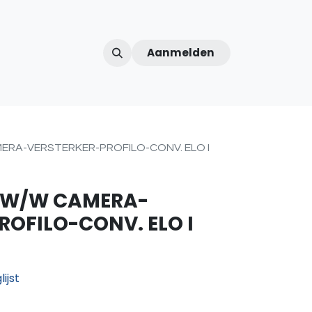
Aanmelden
ntercom
Contact
Over ons
Afspraak
RA-VERSTERKER-PROFILO-CONV. ELO I
ZW/W CAMERA-
ROFILO-CONV. ELO I
ijst