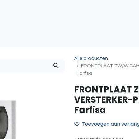
atie
Toegangscontrole
Sturing & Acceccoires
I
Alle producten
FRONTPLAAT ZW/W CAME
Farfisa
FRONTPLAAT 
VERSTERKER-P
Farfisa
Toevoegen aan verlangl