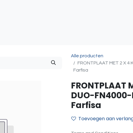
atie
Toegangscontrole
Sturing & Acceccoires
I
Alle producten
FRONTPLAAT MET 2 X 4 
Farfisa
FRONTPLAAT M
DUO-FN4000-
Farfisa
Toevoegen aan verlangl