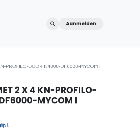
Aanmelden
ntercom
Contact
Over ons
Afspraak
KN-PROFILO-DUO-FN4000-DF6000-MYCOM I
ET 2 X 4 KN-PROFILO-
DF6000-MYCOM I
ijst