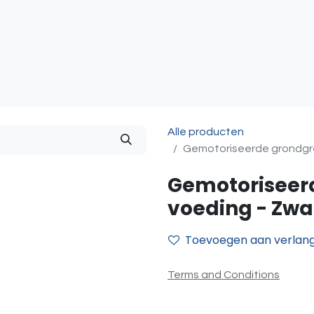
atie
Toegangscontrole
Sturing & Acceccoires
I
Alle producten
Gemotoriseerde grondgre
Gemotoriseer
voeding - Zwar
Toevoegen aan verlangl
Terms and Conditions