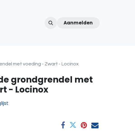
Aanmelden
ntercom
Contact
Over ons
Afspraak
ndel met voeding - Zwart - Locinox
de grondgrendel met
t - Locinox
ijst