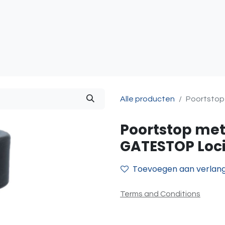
atie
Toegangscontrole
Sturing & Acceccoires
I
Alle producten
Poortstop
Poortstop met
GATESTOP Loc
Toevoegen aan verlangl
Terms and Conditions