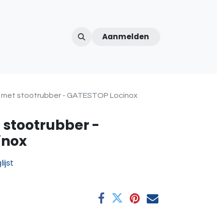
Aanmelden
ntercom
Contact
Over ons
Afspraak
 met stootrubber - GATESTOP Locinox
 stootrubber -
inox
ijst