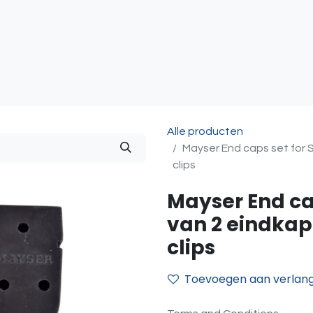
atie
Toegangscontrole
Sturing & Acceccoires
I
Alle producten
Mayser End caps set for 
clips
Mayser End cap
van 2 eindka
clips
Toevoegen aan verlangl