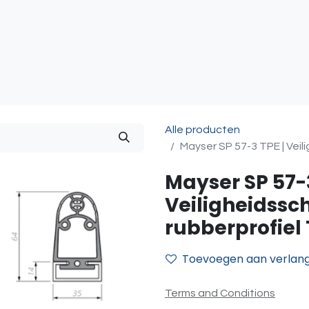
atie
Toegangscontrole
Sturing & Acceccoires
I
Alle producten
Mayser SP 57-3 TPE | Veili
Mayser SP 57-3
Veiligheidssch
rubberprofiel
Toevoegen aan verlangl
Terms and Conditions