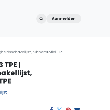
Aanmelden
ntercom
Contact
Over ons
Afspraak
gheidsschakellijst, rubberprofiel TPE
 TPE |
akellijst,
 TPE
ijst