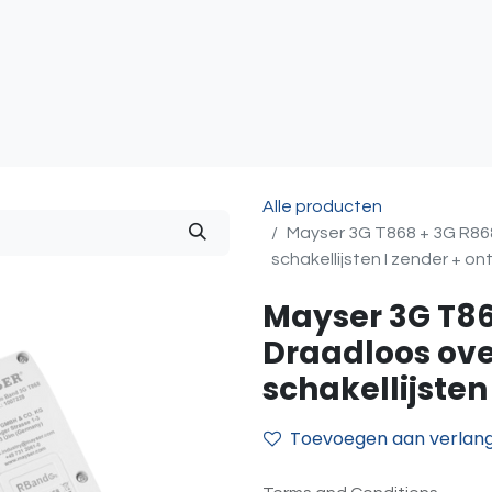
atie
Toegangscontrole
Sturing & Acceccoires
I
Alle producten
Mayser 3G T868 + 3G R86
schakellijsten I zender + o
Mayser 3G T86
Draadloos ov
schakellijsten
Toevoegen aan verlangl