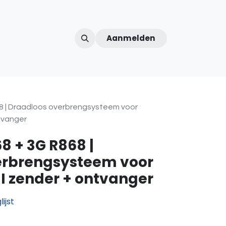
Aanmelden
ntercom
Contact
Over ons
Afspraak
8 | Draadloos overbrengsysteem voor
ntvanger
8 + 3G R868 |
erbrengsysteem voor
 I zender + ontvanger
ijst