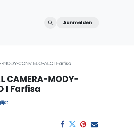
Aanmelden
ntercom
Contact
Over ons
Afspraak
MODY-CONV. ELO-ALO I Farfisa
KL CAMERA-MODY-
 I Farfisa
ijst