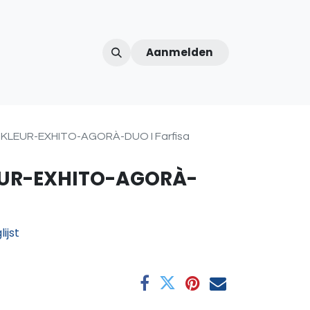
Aanmelden
ntercom
Contact
Over ons
Afspraak
-KLEUR-EXHITO-AGORÀ-DUO I Farfisa
EUR-EXHITO-AGORÀ-
ijst