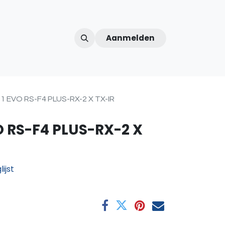
Aanmelden
ntercom
Contact
Over ons
Afspraak
1 EVO RS-F4 PLUS-RX-2 X TX-IR
O RS-F4 PLUS-RX-2 X
ijst