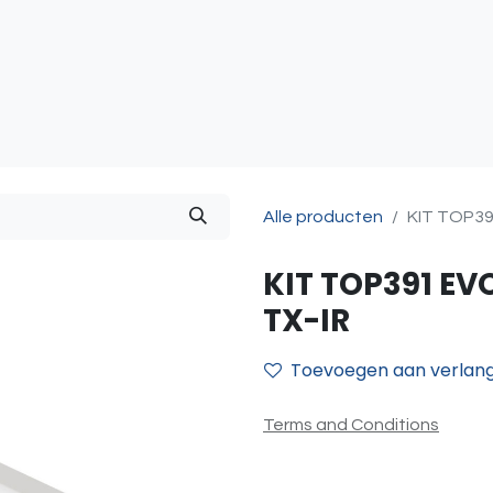
atie
Toegangscontrole
Sturing & Acceccoires
I
Alle producten
KIT TOP39
KIT TOP391 EV
TX-IR
Toevoegen aan verlangl
Terms and Conditions