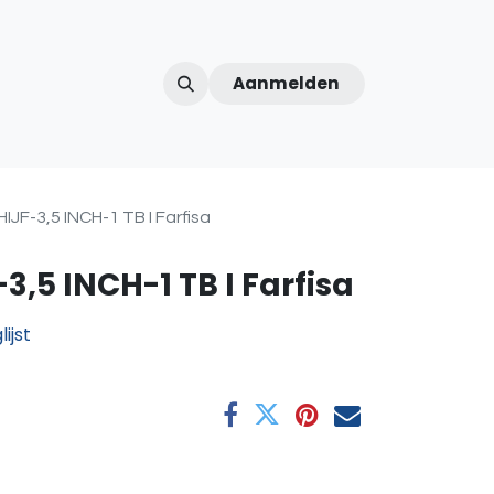
Aanmelden
ntercom
Contact
Over ons
Afspraak
JF-3,5 INCH-1 TB I Farfisa
,5 INCH-1 TB I Farfisa
ijst