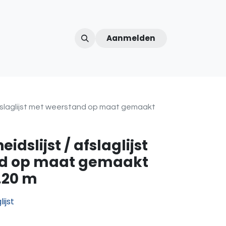
Aanmelden
ntercom
Contact
Over ons
Afspraak
 afslaglijst met weerstand op maat gemaakt
idslijst / afslaglijst
d op maat gemaakt
,20 m
ijst