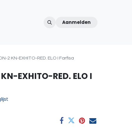
Aanmelden
ntercom
Contact
Over ons
Afspraak
-2 KN-EXHITO-RED. ELO I Farfisa
KN-EXHITO-RED. ELO I
ijst