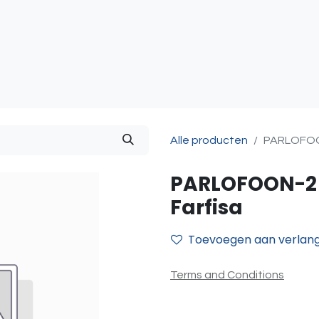
atie
Toegangscontrole
Sturing & Acceccoires
I
Alle producten
PARLOFOON
PARLOFOON-2 
Farfisa
Toevoegen aan verlangl
Terms and Conditions