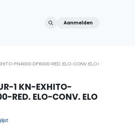
Aanmelden
ntercom
Contact
Over ons
Afspraak
HITO-FN4000-DF6000-RED. ELO-CONV. ELO I
R-1 KN-EXHITO-
0-RED. ELO-CONV. ELO
ijst