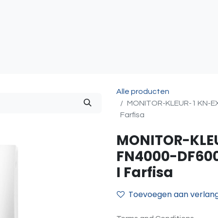
atie
Toegangscontrole
Sturing & Acceccoires
I
Alle producten
MONITOR-KLEUR-1 KN-EX
Farfisa
MONITOR-KLEU
FN4000-DF600
I Farfisa
Toevoegen aan verlangl