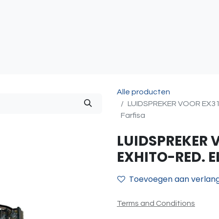
atie
Toegangscontrole
Sturing & Acceccoires
I
Alle producten
LUIDSPREKER VOOR EX311
Farfisa
LUIDSPREKER V
EXHITO-RED. E
Toevoegen aan verlangl
Terms and Conditions