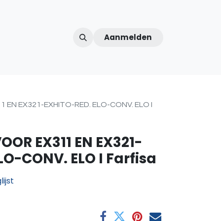
Aanmelden
ntercom
Contact
Over ons
Afspraak
 EN EX321-EXHITO-RED. ELO-CONV. ELO I
OOR EX311 EN EX321-
LO-CONV. ELO I Farfisa
ijst