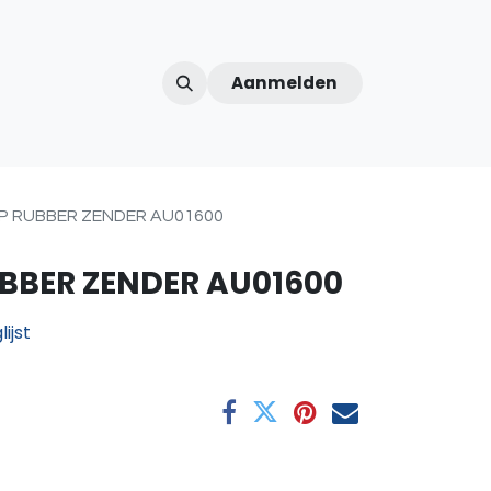
Aanmelden
ntercom
Contact
Over ons
Afspraak
 RUBBER ZENDER AU01600
BER ZENDER AU01600
ijst