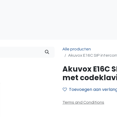
atie
Toegangscontrole
Sturing & Acceccoires
I
Alle producten
Akuvox E16C SIP intercom
Akuvox E16C S
met codeklavi
Toevoegen aan verlangl
Terms and Conditions