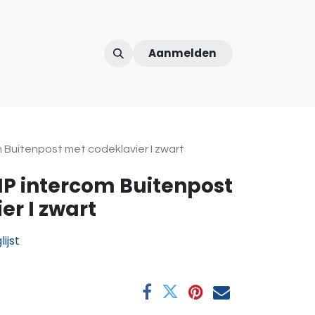
Aanmelden
ntercom
Contact
Over ons
Afspraak
 Buitenpost met codeklavier I zwart
IP intercom Buitenpost
er I zwart
ijst