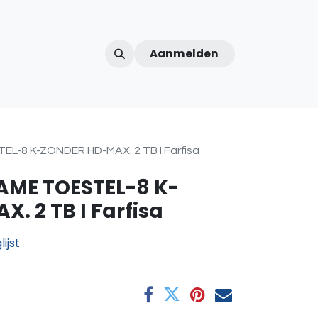
Aanmelden
ntercom
Contact
Over ons
Afspraak
L-8 K-ZONDER HD-MAX. 2 TB I Farfisa
AME TOESTEL-8 K-
. 2 TB I Farfisa
ijst