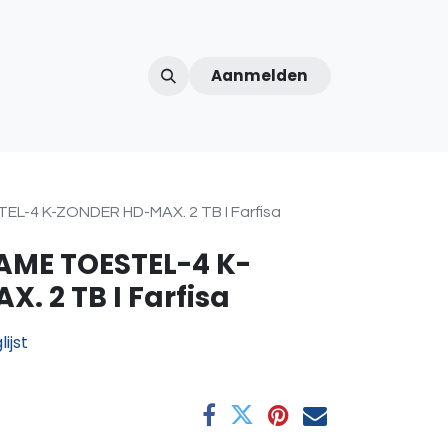
Aanmelden
ntercom
Contact
Over ons
Afspraak
L-4 K-ZONDER HD-MAX. 2 TB I Farfisa
AME TOESTEL-4 K-
. 2 TB I Farfisa
ijst