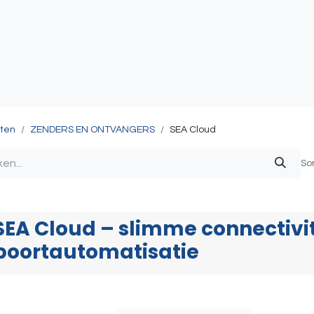
atie
Toegangscontrole
Sturing & Acceccoires
I
ten
ZENDERS EN ONTVANGERS
SEA Cloud
So
SEA Cloud – slimme connectivit
poortautomatisatie