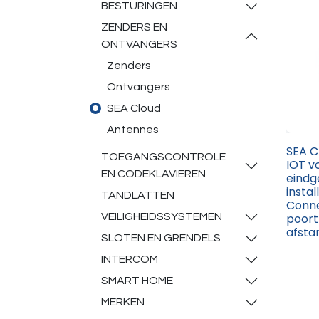
BESTURINGEN
ZENDERS EN
ONTVANGERS
Zenders
Ontvangers
SEA Cloud
Antennes
SEA C
TOEGANGSCONTROLE
IOT v
EN CODEKLAVIEREN
eindg
instal
TANDLATTEN
Conne
poort
VEILIGHEIDSSYSTEMEN
afsta
SLOTEN EN GRENDELS
INTERCOM
SMART HOME
MERKEN