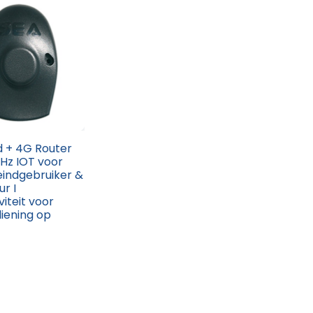
d + 4G Router
Hz IOT voor
eindgebruiker &
ur I
iteit voor
iening op