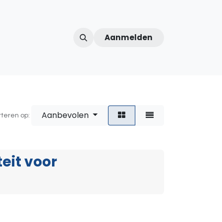
Aanmelden
ntercom
Contact
Over ons
Afspraak
Aanbevolen
rteren op:
eit voor