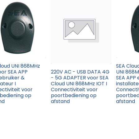
loud UNI 868MHz
SEA Clou
oor SEA APP
220V AC - USB DATA 4G
UNI 868M
ebruiker &
- 5G ADAPTER voor SEA
SEA APP 
lateur I
Cloud UNI 868MHz IOT I
installate
ctiviteit voor
Connectiviteit voor
Connectiv
bediening op
poortbediening op
poortbed
nd
afstand
afstand