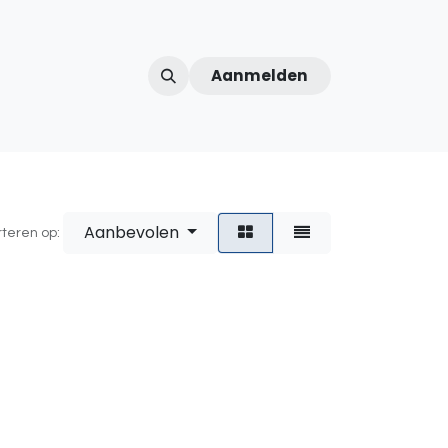
Aanmelden
ntercom
Contact
Over ons
Afspraak
Aanbevolen
rteren op: