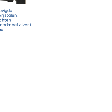
evigde
rijstalen,
chten
oerkabel zilver I
ox