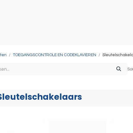
atie
Toegangscontrole
Sturing & Acceccoires
I
ten
TOEGANGSCONTROLE EN CODEKLAVIEREN
Sleutelschakel
So
Sleutelschakelaars