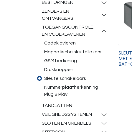
BESTURINGEN
ZENDERS EN
ONTVANGERS
TOEGANGSCONTROLE
EN CODEKLAVIEREN
Codeklavieren
SLEU
Magnetische sleutellezers
MET E
GSM bediening
BAT-
Drukknoppen
Sleutelschakelaars
Nummerplaatherkenning
Plug & Play
TANDLATTEN
VEILIGHEIDSSYSTEMEN
SLOTEN EN GRENDELS