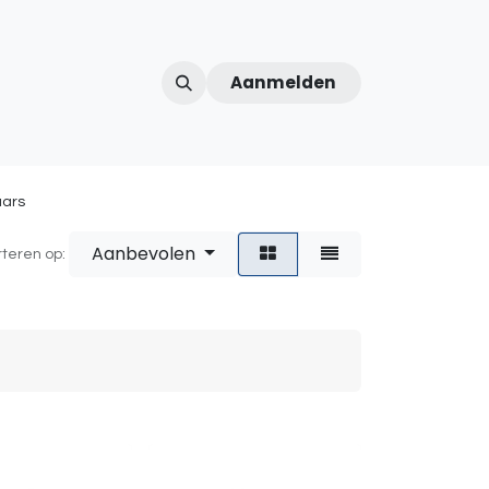
Aanmelden
ntercom
Contact
Over ons
Afspraak
aars
Aanbevolen
rteren op: