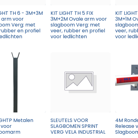
IGHT TH 6 - 3M+3M
KIT LIGHT TH 5 FIX
KIT LIGHT
 arm voor
3M+2M Ovale arm voor
3M+1M Ov
oom Verg: met
slagboom Verg: met
slagboom
 rubber en profiel
veer, rubber en profiel
veer, rub
ledlichten
voor ledlichten
voor ledl
GHTP Metalen
SLEUTELS VOOR
4M Ronde
 voor
SLAGBOMEN SPRINT
Release 
boomarm
VERG VELA INDUSTRIAL
Slagboo