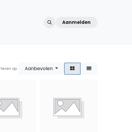
Aanmelden
ntercom
Contact
Over ons
Afspraak
Aanbevolen
rteren op: