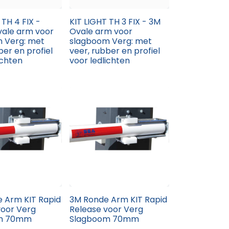
 TH 4 FIX -
KIT LIGHT TH 3 FIX - 3M
ale arm voor
Ovale arm voor
 Verg: met
slagboom Verg: met
ber en profiel
veer, rubber en profiel
ichten
voor ledlichten
 Arm KIT Rapid
3M Ronde Arm KIT Rapid
voor Verg
Release voor Verg
m 70mm
Slagboom 70mm