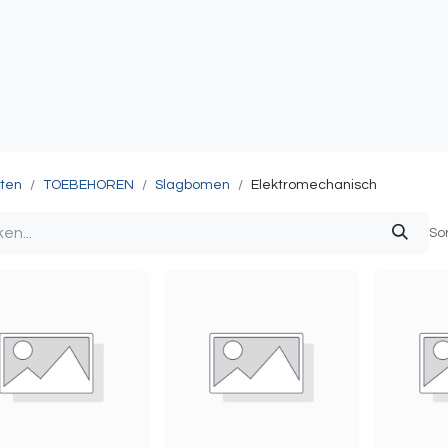
atie
Toegangscontrole
Sturing & Acceccoires
I
ten
TOEBEHOREN
Slagbomen
Elektromechanisch
So