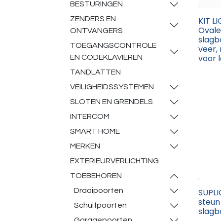
BESTURINGEN
ZENDERS EN
KIT L
Ovale
ONTVANGERS
slagb
TOEGANGSCONTROLE
veer,
voor 
EN CODEKLAVIEREN
TANDLATTEN
VEILIGHEIDSSYSTEMEN
SLOTEN EN GRENDELS
INTERCOM
SMART HOME
MERKEN
EXTERIEURVERLICHTING
TOEBEHOREN
Draaipoorten
SUPLI
steun
Schuifpoorten
slag
Garagepoorten