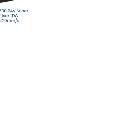
500 24V Super
 User 1DG
- 420mm/s