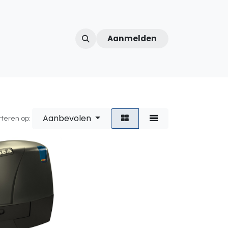
Aanmelden
ntercom
Contact
Over ons
Afspraak
Aanbevolen
rteren op: