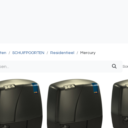
atie
Toegangscontrole
Sturing & Acceccoires
I
ten
SCHUIFPOORTEN
Residentieel
Mercury
So