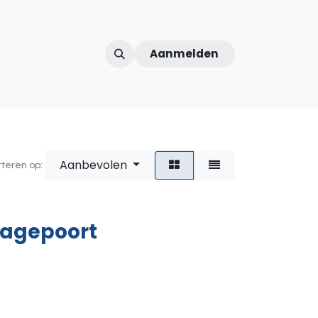
Aanmelden
ntercom
Contact
Over ons
Afspraak
Aanbevolen
rteren op:
ragepoort