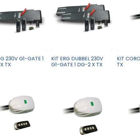
RG 230V G1-GATE 1
KIT ERG DUBBEL 230V
KIT CORO
X TX
G1-GATE 1 DG-2 X TX
TX