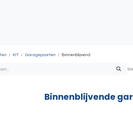
atie
Toegangscontrole
Sturing & Acceccoires
I
ten
KIT
Garagepoorten
Binnenblijvend
So
Binnenblijvende ga