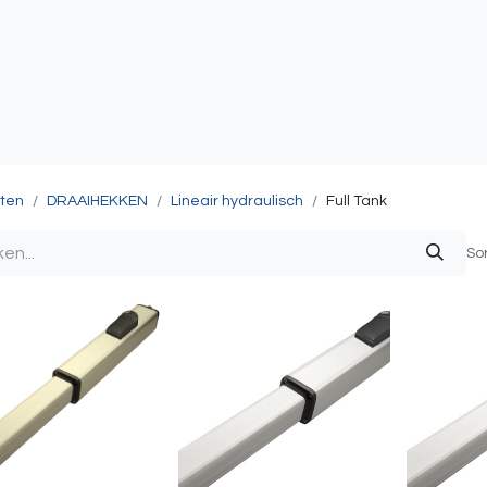
atie
Toegangscontrole
Sturing & Acceccoires
I
ten
DRAAIHEKKEN
Lineair hydraulisch
Full Tank
So