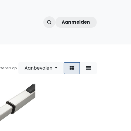
Aanmelden
ntercom
Contact
Over ons
Afspraak
Aanbevolen
rteren op: