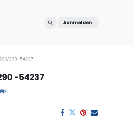
Aanmelden
ntercom
Contact
Over ons
Afspraak
20/290 -54237
290 -54237
ijst