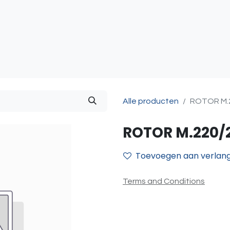
atie
Toegangscontrole
Sturing & Acceccoires
I
Alle producten
ROTOR M.2
ROTOR M.220/
Toevoegen aan verlangl
Terms and Conditions