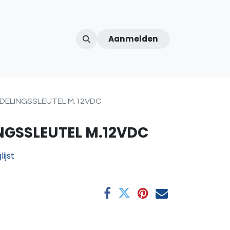
Aanmelden
ntercom
Contact
Over ons
Afspraak
ELINGSSLEUTEL M.12VDC
GSSLEUTEL M.12VDC
ijst