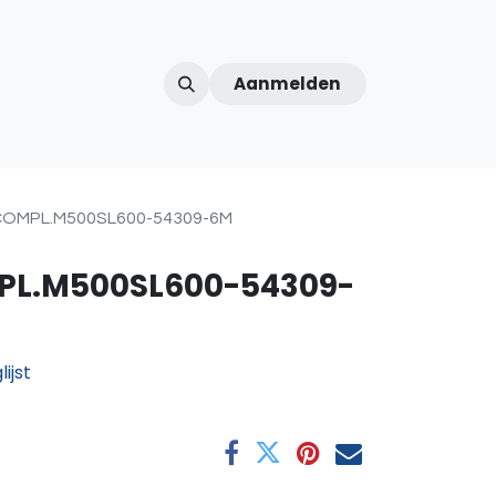
Aanmelden
ntercom
Contact
Over ons
Afspraak
 COMPL.M500SL600-54309-6M
PL.M500SL600-54309-
ijst