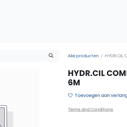
atie
Toegangscontrole
Sturing & Acceccoires
I
Alle producten
HYDR.CIL
HYDR.CIL COM
6M
Toevoegen aan verlangl
Terms and Conditions