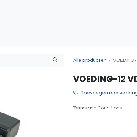
atie
Toegangscontrole
Sturing & Acceccoires
I
Alle producten
VOEDING-1
VOEDING-12 VD
Toevoegen aan verlangl
Terms and Conditions