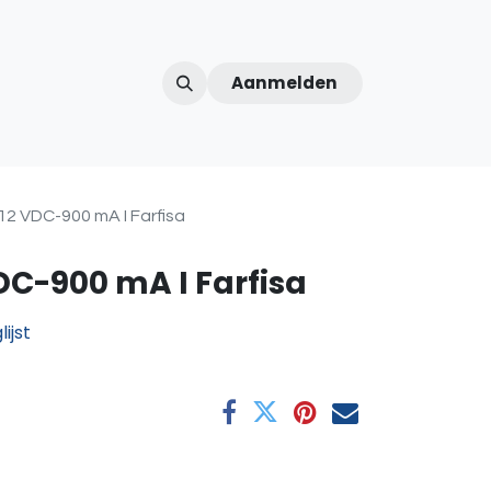
Aanmelden
ntercom
Contact
Over ons
Afspraak
2 VDC-900 mA I Farfisa
C-900 mA I Farfisa
ijst