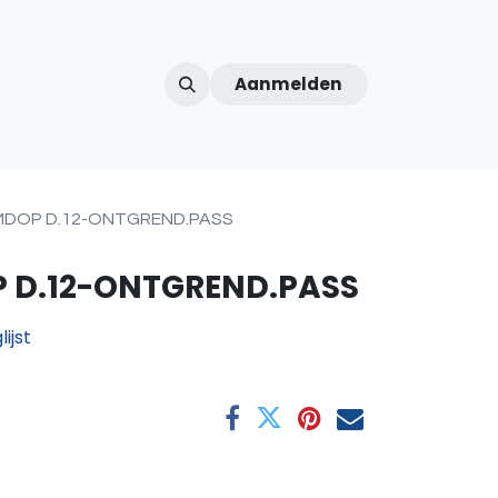
Aanmelden
ntercom
Contact
Over ons
Afspraak
DOP D.12-ONTGREND.PASS
 D.12-ONTGREND.PASS
ijst