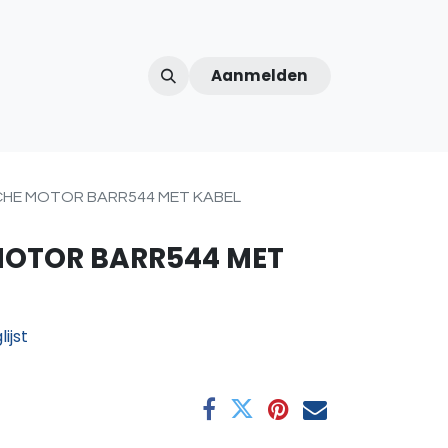
Aanmelden
ntercom
Contact
Over ons
Afspraak
CHE MOTOR BARR544 MET KABEL
MOTOR BARR544 MET
ijst