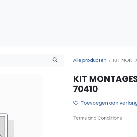
atie
Toegangscontrole
Sturing & Acceccoires
I
Alle producten
KIT MONT
KIT MONTAGE
70410
Toevoegen aan verlangl
Terms and Conditions