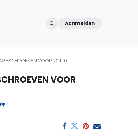
Aanmelden
ntercom
Contact
Over ons
Afspraak
AGESCHROEVEN VOOR 70410
SCHROEVEN VOOR
ijst