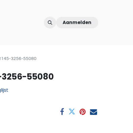
Aanmelden
ntercom
Contact
Over ons
Afspraak
R145-3256-55080
-3256-55080
ijst