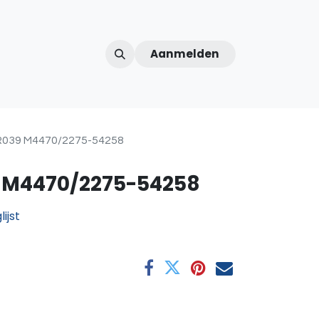
Aanmelden
ntercom
Contact
Over ons
Afspraak
R039 M4470/2275-54258
 M4470/2275-54258
ijst