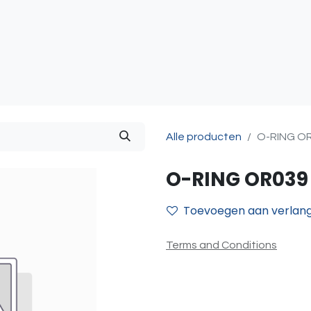
atie
Toegangscontrole
Sturing & Acceccoires
I
Alle producten
O-RING O
O-RING OR039
Toevoegen aan verlangl
Terms and Conditions