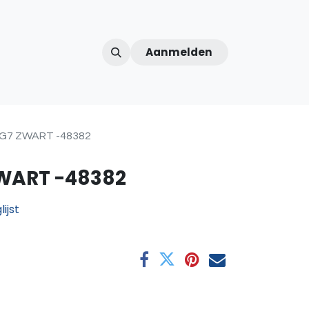
Aanmelden
ntercom
Contact
Over ons
Afspraak
G7 ZWART -48382
WART -48382
ijst