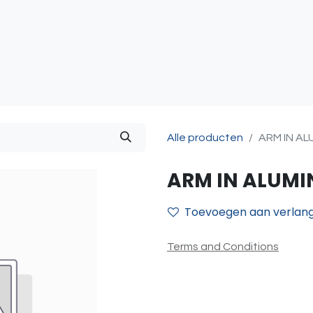
atie
Toegangscontrole
Sturing & Acceccoires
I
Alle producten
ARM IN AL
ARM IN ALUMI
Toevoegen aan verlangl
Terms and Conditions