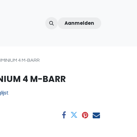
Aanmelden
ntercom
Contact
Over ons
Afspraak
UMINIUM 4 M-BARR
NIUM 4 M-BARR
ijst