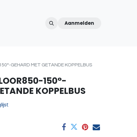
Aanmelden
ntercom
Contact
Over ons
Afspraak
150°-GEHARD MET GETANDE KOPPELBUS
LOOR850-150°-
GETANDE KOPPELBUS
ijst