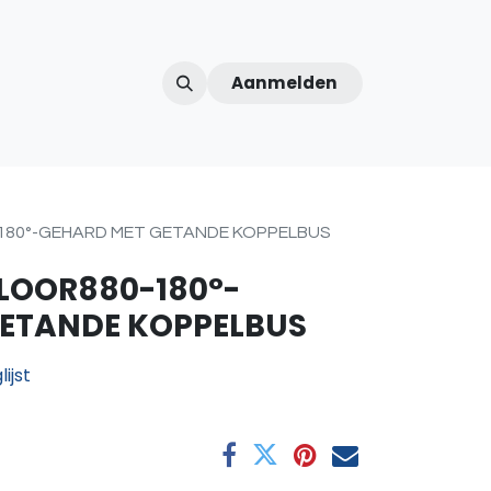
Aanmelden
ntercom
Contact
Over ons
Afspraak
180°-GEHARD MET GETANDE KOPPELBUS
LOOR880-180°-
GETANDE KOPPELBUS
ijst